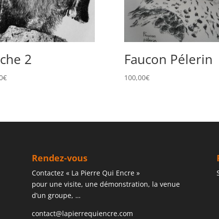
che 2
Faucon Pélerin
0
€
100,00
€
Rendez-vous
Contactez « La Pierre Qui Encre »
pour une visite, une démonstration, la venue
d’un groupe, …
contact@lapierrequiencre.com