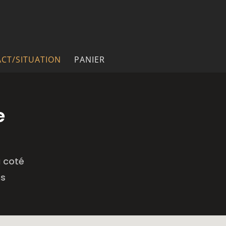
CT/SITUATION
PANIER
e
à coté
ns