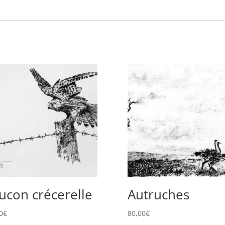
ucon crécerelle
Autruches
0
€
80,00
€