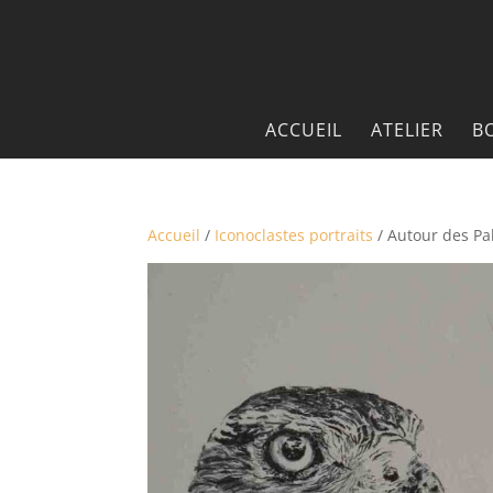
ACCUEIL
ATELIER
B
Accueil
/
Iconoclastes portraits
/ Autour des P