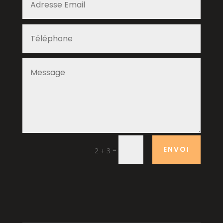
ENVOI
=
2 + 3