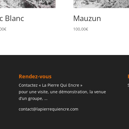
c Blanc
Mauzun
00
€
100,00
€
Rendez-vous
Contactez « La Pierre Qui Encre »
pour une visite, une démonstration, la venue
d’un groupe, …
contact@lapierrequiencre.com