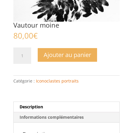
Vautour moine
80,00
€
quantité
Ajouter au panier
de
Vautour
moine
Catégorie :
Iconoclastes portraits
Description
Informations complémentaires