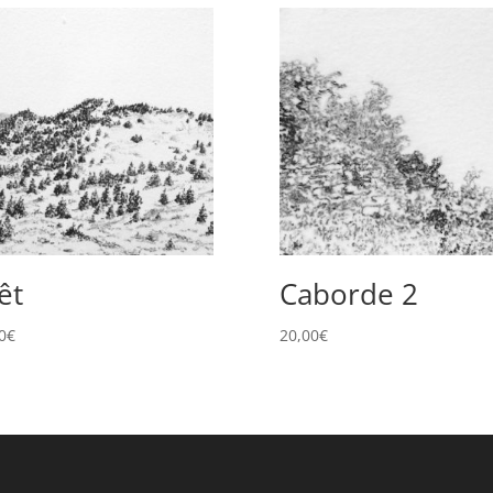
êt
Caborde 2
0
€
20,00
€