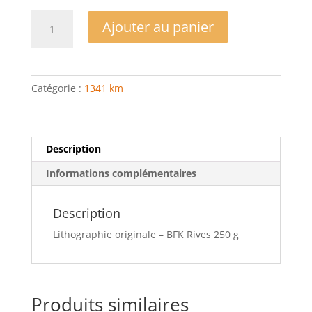
quantité
Ajouter au panier
de
Pont
en
Royans
Catégorie :
1341 km
Description
Informations complémentaires
Description
Lithographie originale – BFK Rives 250 g
Produits similaires