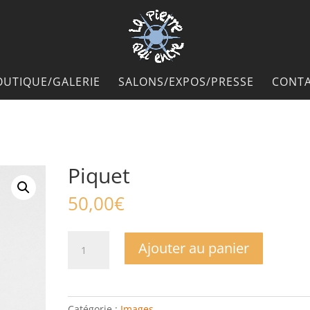
OUTIQUE/GALERIE
SALONS/EXPOS/PRESSE
CONTA
Piquet
50,00
€
quantité
Ajouter au panier
de
Piquet
Catégorie :
Images