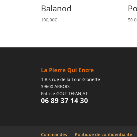
Balanod
Po
100,00
€
50,0
La Pierre Qui Encre
1 Bis rue de la Tour Gloriette
39600 ARBOIS
Patrice GOUTTEFANJAT
06 89 37 14 30
Commandes
Politique de confidentialité