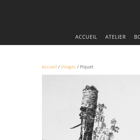
ACCUEIL
ATELIER
B
Accueil
/
Images
/ Piquet