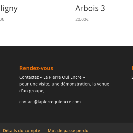
ligny
Arbois 3
0
€
20,00
€
Rendez-vous
Contactez « La Pierre Qui Encre »
pour une visite, une démonstration, la venue
d’un groupe, …
contact@lapierrequiencre.com
Détails du compte
Mot de passe perdu