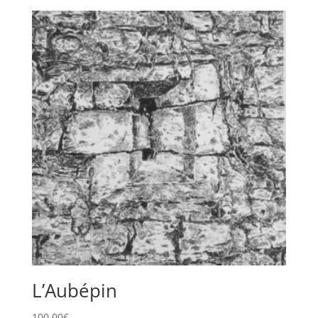
L’Aubépin
100,00
€