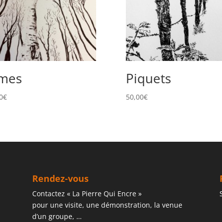
mes
Piquets
0
€
50,00
€
Rendez-vous
Contactez « La Pierre Qui Encre »
pour une visite, une démonstration, la venue
d’un groupe, …