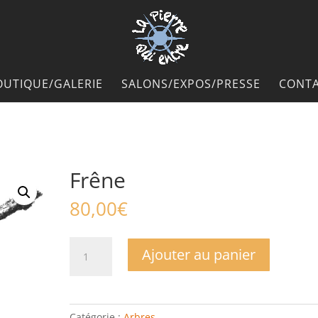
OUTIQUE/GALERIE
SALONS/EXPOS/PRESSE
CONTA
Frêne
80,00
€
quantité
Ajouter au panier
de
Frêne
Catégorie :
Arbres