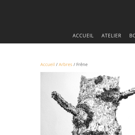
ACCUEIL
ATELIER
B
Accueil
/
Arbres
/ Frêne