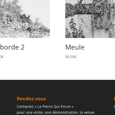
borde 2
Meule
0
€
80,00
€
Rendez-vous
Contactez « La Pierre Qui Encre »
pour une visite, une démonstration, la venue