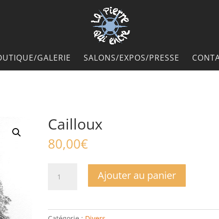
OUTIQUE/GALERIE
SALONS/EXPOS/PRESSE
CONTA
Cailloux
80,00
€
quantité
Ajouter au panier
de
Cailloux
Catégorie :
Divers