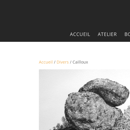
ACCUEIL
ATELIER
B
Accueil
/
Divers
/ Cailloux