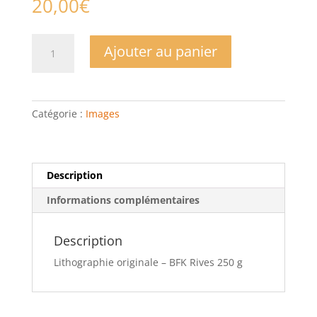
20,00
€
quantité
Ajouter au panier
de
Arbois
1
Catégorie :
Images
Description
Informations complémentaires
Description
Lithographie originale – BFK Rives 250 g