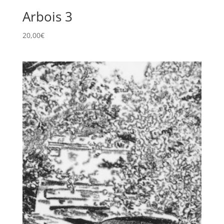
Arbois 3
20,00
€