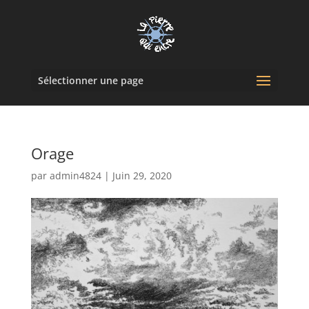
Sélectionner une page
Orage
par
admin4824
|
Juin 29, 2020